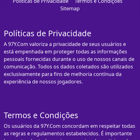
Políticas de Privacidade
Termos e Condições
Sitemap
Políticas de Privacidade
A 97Y.Com valoriza a privacidade de seus usuários e
está empenhada em proteger todas as informações
pessoais fornecidas durante o uso de nossos canais de
comunicação. Todos os dados coletados são utilizados
exclusivamente para fins de melhoria contínua da
experiência de nossos jogadores.
Termos e Condições
Os usuários da 97Y.Com concordam em respeitar todas
as regras e regulamentos estabelecidos. É importante