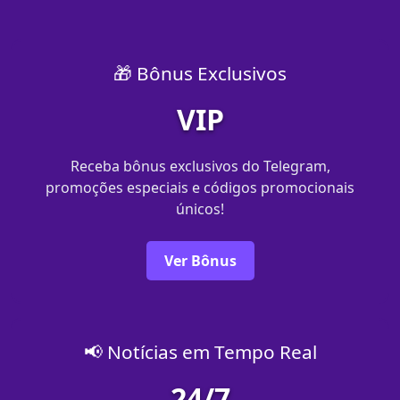
🎁 Bônus Exclusivos
VIP
Receba bônus exclusivos do Telegram,
promoções especiais e códigos promocionais
únicos!
Ver Bônus
📢 Notícias em Tempo Real
24/7