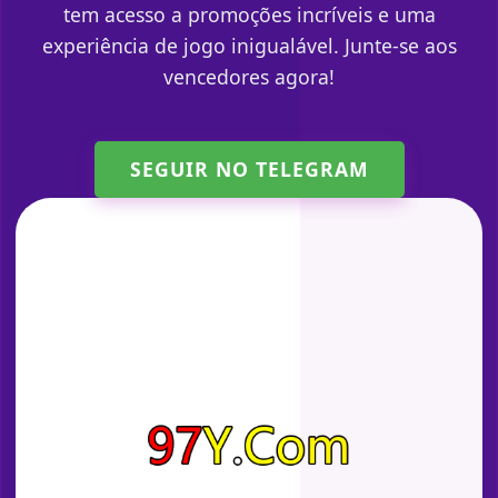
tem acesso a promoções incríveis e uma
experiência de jogo inigualável. Junte-se aos
vencedores agora!
SEGUIR NO TELEGRAM