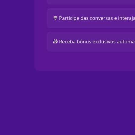
💬 Participe das conversas e interaj
🎁 Receba bônus exclusivos autom