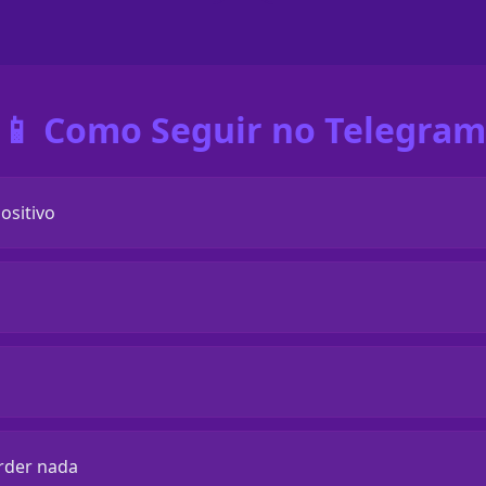
📱 Como Seguir no Telegram
ositivo
erder nada