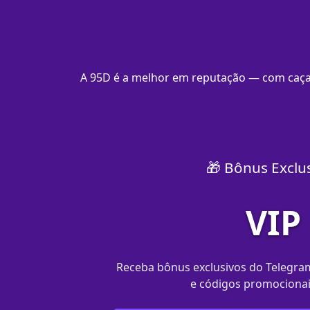
A 95D é a melhor em reputação — com caça-n
🎁 Bônus Exclu
VIP
Receba bônus exclusivos do Telegra
e códigos promocionai