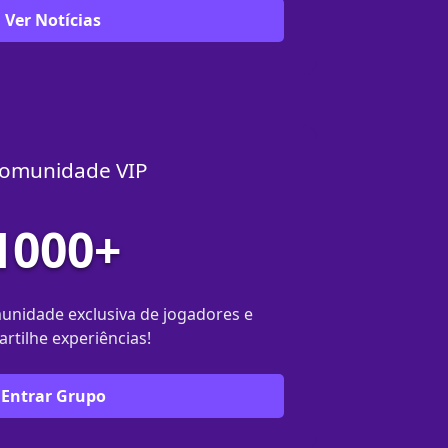
Ver Notícias
Comunidade VIP
1000+
unidade exclusiva de jogadores e
rtilhe experiências!
Entrar Grupo