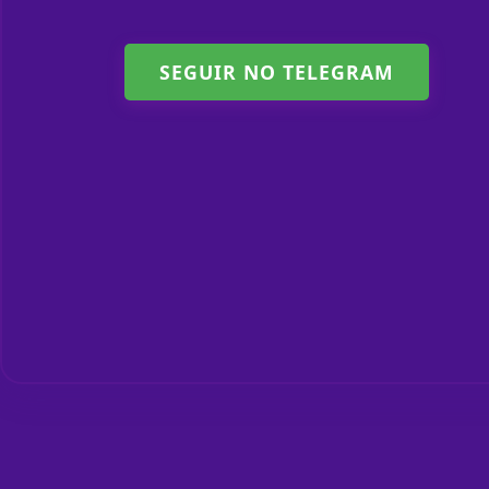
SEGUIR NO TELEGRAM