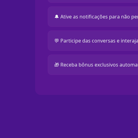
🔔 Ative as notificações para não p
💬 Participe das conversas e interaj
🎁 Receba bônus exclusivos autom