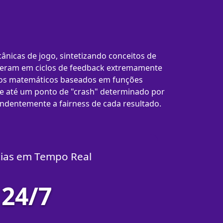
nicas de jogo, sintetizando conceitos de
 operam em ciclos de feedback extremamente
elos matemáticos baseados em funções
te até um ponto de "crash" determinado por
endentemente a fairness de cada resultado.
cias em Tempo Real
24/7