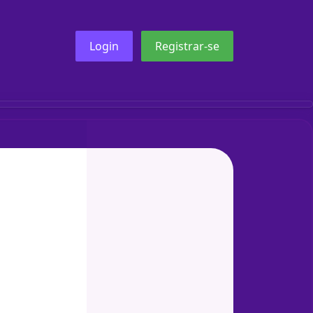
Login
Registrar-se