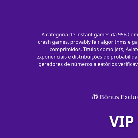
A categoria de instant games da 95B.Com
crash games, provably fair algorithms e g
comprimidos. Títulos como JetX, Avi
exponenciais e distribuições de probabili
geradores de números aleatórios verificáv
🎁 Bônus Exclu
VIP