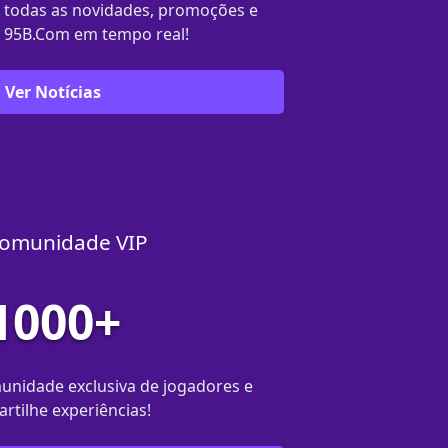
e todas as novidades, promoções e
 95B.Com em tempo real!
Ver Notícias
Comunidade VIP
1000+
unidade exclusiva de jogadores e
rtilhe experiências!