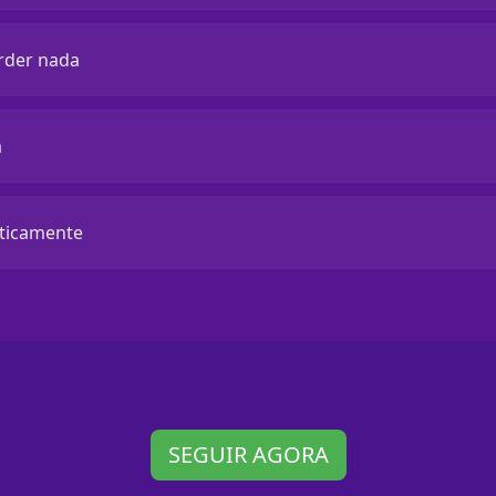
erder nada
a
aticamente
SEGUIR AGORA