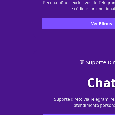
Receba bônus exclusivos do Telegra
e códigos promocionai
Ver Bônus
💬 Suporte Di
Cha
Suporte direto via Telegram, r
atendimento persona