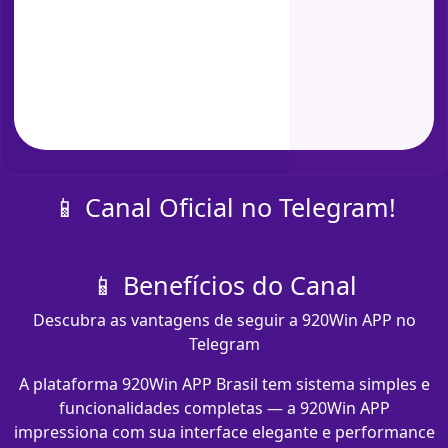
📱 Canal Oficial no Telegram!
📱 Benefícios do Canal
Descubra as vantagens de seguir a 920Win APP no
Telegram
A plataforma 920Win APP Brasil tem sistema simples e
funcionalidades completas — a 920Win APP
impressiona com sua interface elegante e performance