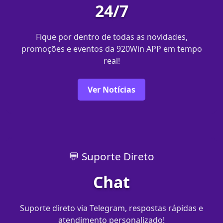
24/7
Fique por dentro de todas as novidades,
promoções e eventos da 920Win APP em tempo
real!
Ver Notícias
💬 Suporte Direto
Chat
Suporte direto via Telegram, respostas rápidas e
atendimento personalizado!