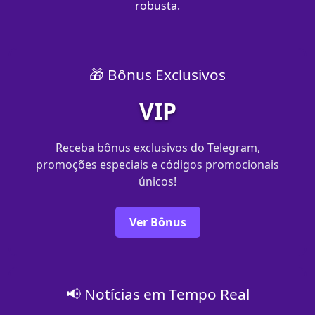
robusta.
🎁 Bônus Exclusivos
VIP
Receba bônus exclusivos do Telegram,
promoções especiais e códigos promocionais
únicos!
Ver Bônus
📢 Notícias em Tempo Real