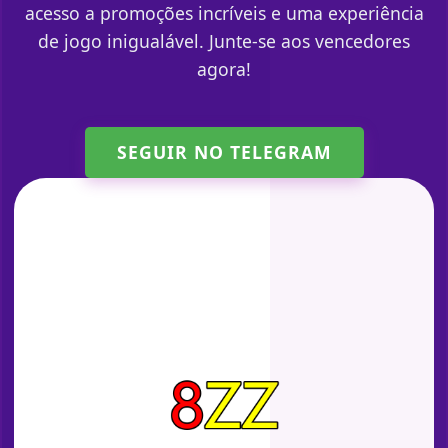
acesso a promoções incríveis e uma experiência
de jogo inigualável. Junte-se aos vencedores
agora!
SEGUIR NO TELEGRAM