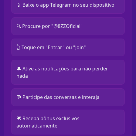
📱 Baixe o app Telegram no seu dispositivo
🔍 Procure por "@8ZZOficial"
👆 Toque em "Entrar" ou "Join"
🔔 Ative as notificações para não perder
nada
💬 Participe das conversas e interaja
🎁 Receba bônus exclusivos
automaticamente