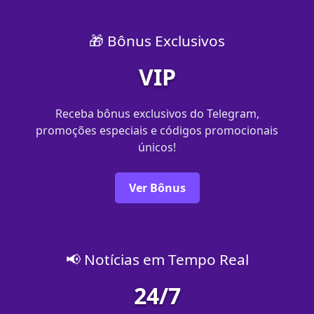
🎁 Bônus Exclusivos
VIP
Receba bônus exclusivos do Telegram,
promoções especiais e códigos promocionais
únicos!
Ver Bônus
📢 Notícias em Tempo Real
24/7