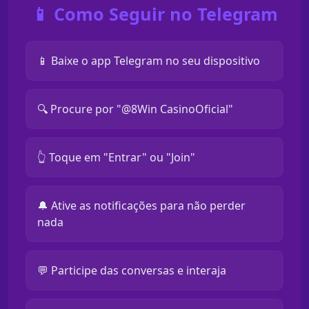
📱 Como Seguir no Telegram
📱 Baixe o app Telegram no seu dispositivo
🔍 Procure por "@8Win CasinoOficial"
👆 Toque em "Entrar" ou "Join"
🔔 Ative as notificações para não perder
nada
💬 Participe das conversas e interaja