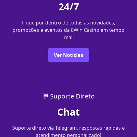
24/7
Fique por dentro de todas as novidades,
promoções e eventos da 8Win Casino em tempo
real!
Ver Notícias
💬 Suporte Direto
Chat
Suporte direto via Telegram, respostas rápidas e
atendimento personalizado!