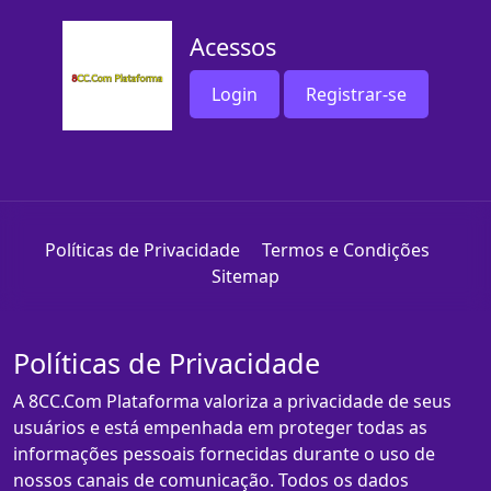
Acessos
Login
Registrar-se
Políticas de Privacidade
Termos e Condições
Sitemap
Políticas de Privacidade
A 8CC.Com Plataforma valoriza a privacidade de seus
usuários e está empenhada em proteger todas as
informações pessoais fornecidas durante o uso de
nossos canais de comunicação. Todos os dados