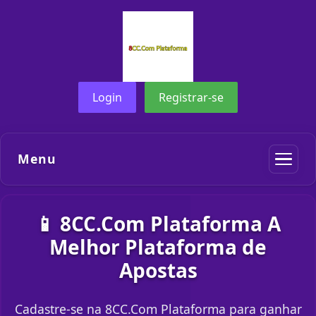
Login
Registrar-se
Menu
📱 8CC.Com Plataforma A
Melhor Plataforma de
Apostas
Cadastre-se na 8CC.Com Plataforma para ganhar