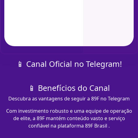
📱 Canal Oficial no Telegram!
📱 Benefícios do Canal
Descubra as vantagens de seguir a 89F no Telegram
Com investimento robusto e uma equipe de operação
de elite, a 89F mantém conteúdo vasto e serviço
confiável na plataforma 89F Brasil .