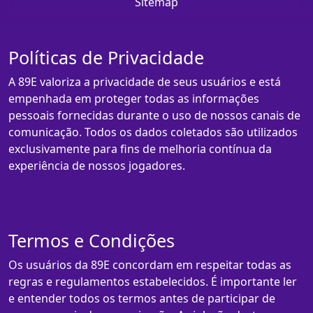
Sitemap
Políticas de Privacidade
A 89E valoriza a privacidade de seus usuários e está
empenhada em proteger todas as informações
pessoais fornecidas durante o uso de nossos canais de
comunicação. Todos os dados coletados são utilizados
exclusivamente para fins de melhoria contínua da
experiência de nossos jogadores.
Termos e Condições
Os usuários da 89E concordam em respeitar todas as
regras e regulamentos estabelecidos. É importante ler
e entender todos os termos antes de participar de