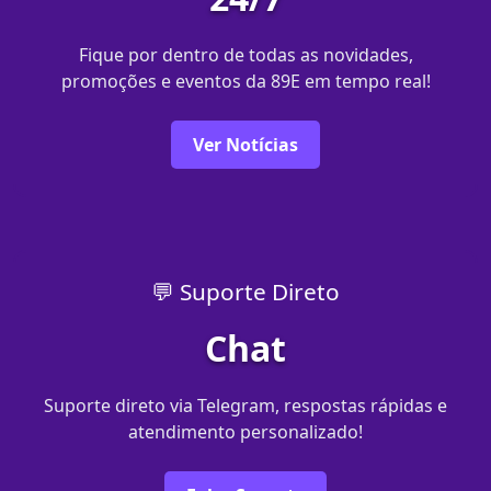
Fique por dentro de todas as novidades,
promoções e eventos da 89E em tempo real!
Ver Notícias
💬 Suporte Direto
Chat
Suporte direto via Telegram, respostas rápidas e
atendimento personalizado!