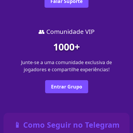
Falar Suporte
👥 Comunidade VIP
1000+
Junte-se a uma comunidade exclusiva de
jogadores e compartilhe experiências!
Entrar Grupo
📱 Como Seguir no Telegram