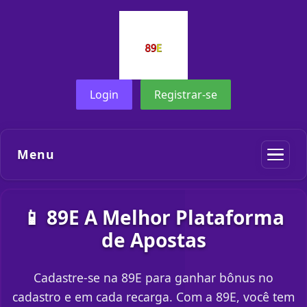
Login
Registrar-se
Menu
📱 89E A Melhor Plataforma
de Apostas
Cadastre-se na 89E para ganhar bônus no
cadastro e em cada recarga. Com a 89E, você tem