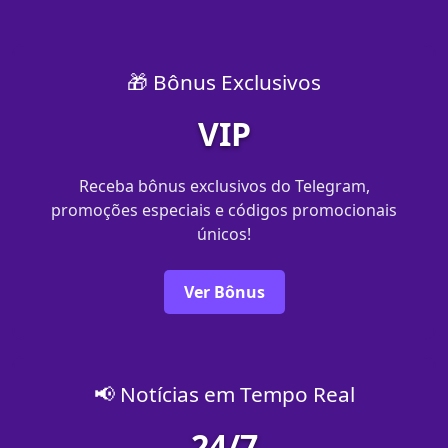
🎁 Bônus Exclusivos
VIP
Receba bônus exclusivos do Telegram,
promoções especiais e códigos promocionais
únicos!
Ver Bônus
📢 Notícias em Tempo Real
24/7