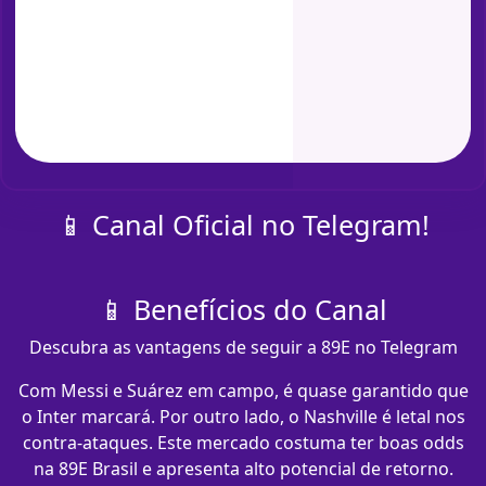
📱 Canal Oficial no Telegram!
📱 Benefícios do Canal
Descubra as vantagens de seguir a 89E no Telegram
Com Messi e Suárez em campo, é quase garantido que
o Inter marcará. Por outro lado, o Nashville é letal nos
contra-ataques. Este mercado costuma ter boas odds
na 89E Brasil e apresenta alto potencial de retorno.