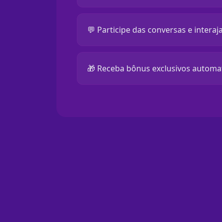
💬 Participe das conversas e interaj
🎁 Receba bônus exclusivos autom