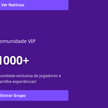
Ver Notícias
Comunidade VIP
1000+
unidade exclusiva de jogadores e
rtilhe experiências!
Entrar Grupo