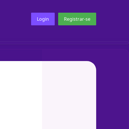
Login
Registrar-se