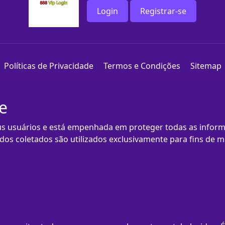
Login
Registrar-se
Políticas de Privacidade
Termos e Condições
Sitemap
de
seus usuários e está empenhada em proteger todas as infor
os coletados são utilizados exclusivamente para fins de m