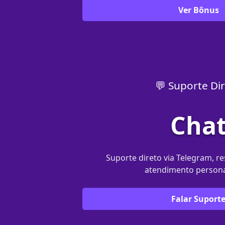
Ver Bônus
💬 Suporte Di
Cha
Suporte direto via Telegram, r
atendimento persona
Falar Suport