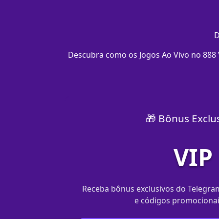
D
Descubra como os Jogos Ao Vivo no 888 V
🎁 Bônus Exclu
VIP
Receba bônus exclusivos do Telegra
e códigos promocionai