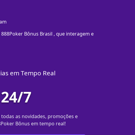
ram
 888Poker Bônus Brasil , que interagem e
cias em Tempo Real
24/7
e todas as novidades, promoções e
8Poker Bônus em tempo real!