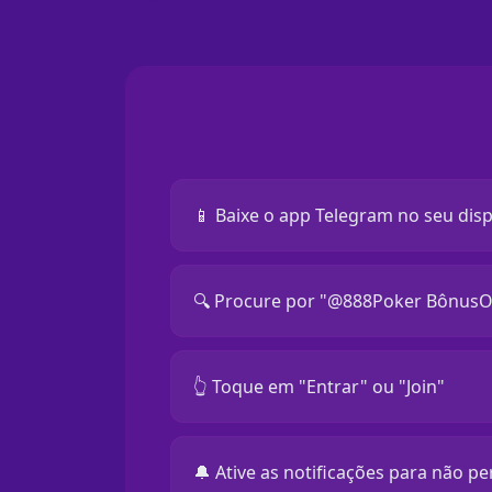
📱 Baixe o app Telegram no seu disp
🔍 Procure por "@888Poker BônusOf
👆 Toque em "Entrar" ou "Join"
🔔 Ative as notificações para não p