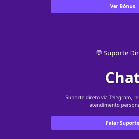
Ver Bônus
💬 Suporte Di
Cha
Suporte direto via Telegram, r
atendimento persona
Falar Suport