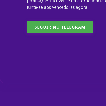
promoções incríveis e uma experiência d
Junte-se aos vencedores agora!
SEGUIR NO TELEGRAM