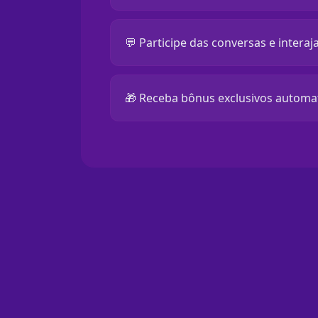
💬 Participe das conversas e interaj
🎁 Receba bônus exclusivos autom