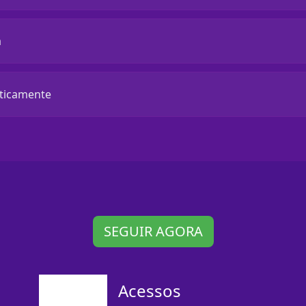
a
aticamente
SEGUIR AGORA
Acessos