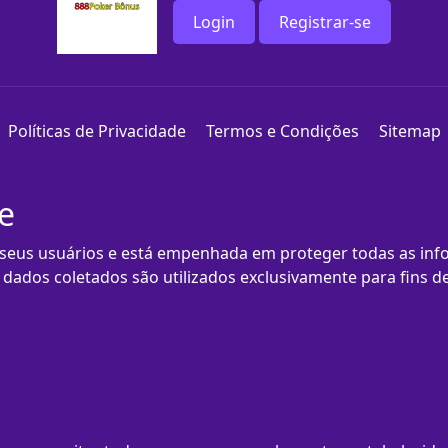
Login
Registrar-se
Políticas de Privacidade
Termos e Condições
Sitemap
de
e seus usuários e está empenhada em proteger todas as inf
dados coletados são utilizados exclusivamente para fins d