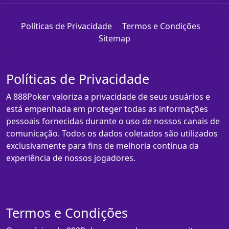
Políticas de Privacidade
Termos e Condições
Sitemap
Políticas de Privacidade
A 888Poker valoriza a privacidade de seus usuários e
está empenhada em proteger todas as informações
pessoais fornecidas durante o uso de nossos canais de
comunicação. Todos os dados coletados são utilizados
exclusivamente para fins de melhoria contínua da
experiência de nossos jogadores.
Termos e Condições