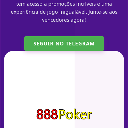
tem acesso a promoções incríveis e uma
experiência de jogo inigualável. Junte-se aos
vencedores agora!
SEGUIR NO TELEGRAM