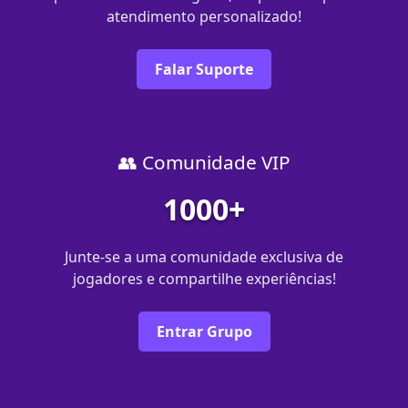
atendimento personalizado!
Falar Suporte
👥 Comunidade VIP
1000+
Junte-se a uma comunidade exclusiva de
jogadores e compartilhe experiências!
Entrar Grupo