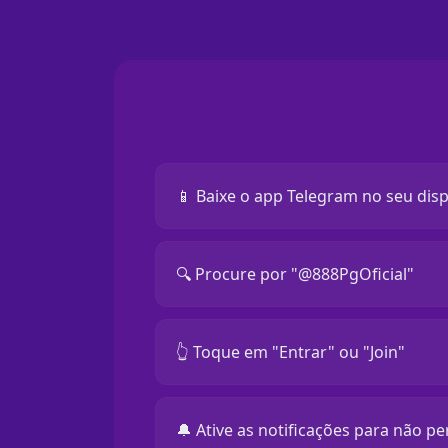
📱 Baixe o app Telegram no seu disp
🔍 Procure por "@888PgOficial"
👆 Toque em "Entrar" ou "Join"
🔔 Ative as notificações para não p