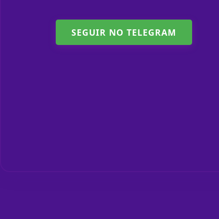
SEGUIR NO TELEGRAM