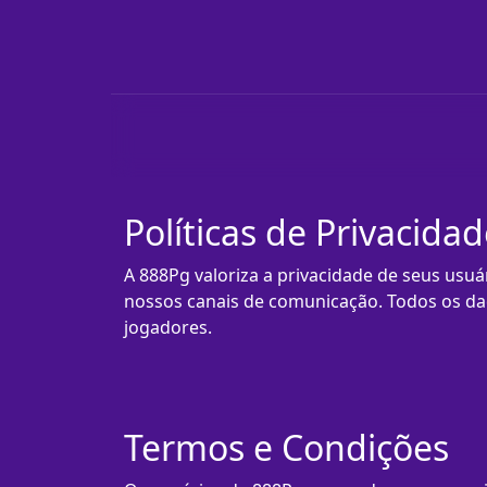
Políticas de Privacida
A 888Pg valoriza a privacidade de seus usu
nossos canais de comunicação. Todos os dad
jogadores.
Termos e Condições