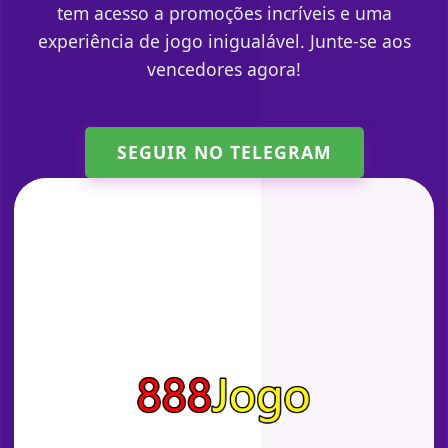
tem acesso a promoções incríveis e uma
experiência de jogo inigualável. Junte-se aos
vencedores agora!
SEGUIR NO TELEGRAM