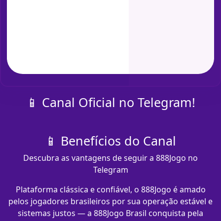
📱 Canal Oficial no Telegram!
📱 Benefícios do Canal
Descubra as vantagens de seguir a 888Jogo no
Telegram
Plataforma clássica e confiável, o 888Jogo é amado
pelos jogadores brasileiros por sua operação estável e
sistemas justos — a 888Jogo Brasil conquista pela