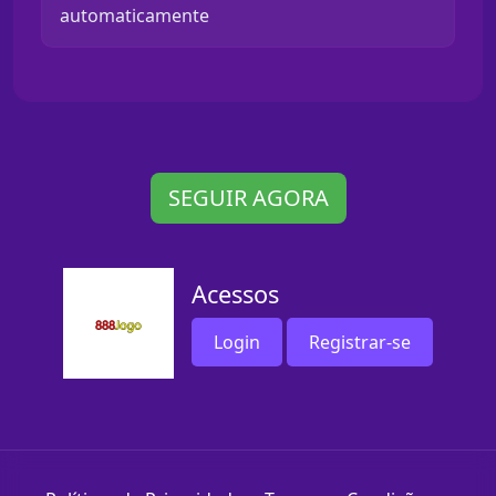
automaticamente
SEGUIR AGORA
Acessos
Login
Registrar-se