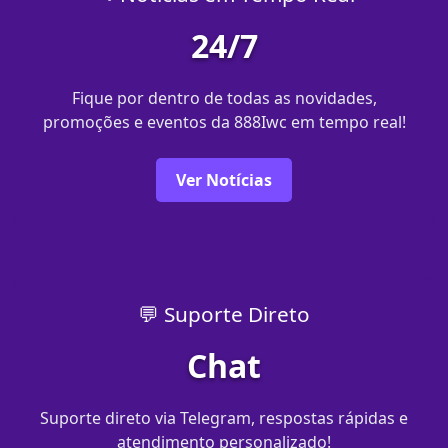
24/7
Fique por dentro de todas as novidades,
promoções e eventos da 888Iwc em tempo real!
Ver Notícias
💬 Suporte Direto
Chat
Suporte direto via Telegram, respostas rápidas e
atendimento personalizado!