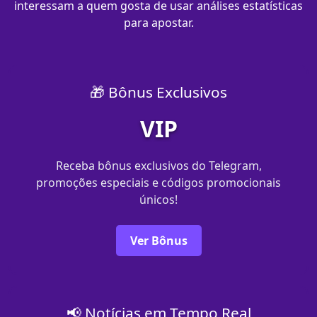
interessam a quem gosta de usar análises estatísticas
para apostar.
🎁 Bônus Exclusivos
VIP
Receba bônus exclusivos do Telegram,
promoções especiais e códigos promocionais
únicos!
Ver Bônus
📢 Notícias em Tempo Real