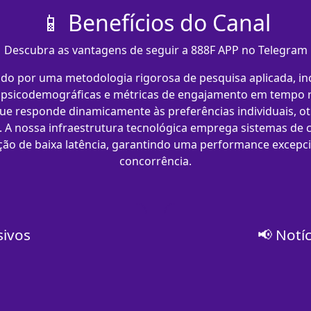
📱 Benefícios do Canal
Descubra as vantagens de seguir a 888F APP no Telegram
ado por uma metodologia rigorosa de pesquisa aplicada, 
s psicodemográficas e métricas de engajamento em tempo re
e responde dinamicamente às preferências individuais, 
o. A nossa infraestrutura tecnológica emprega sistemas de 
ação de baixa latência, garantindo uma performance excepc
concorrência.
sivos
📢 Notí