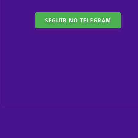
SEGUIR NO TELEGRAM