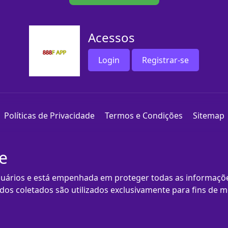
Acessos
Login
Registrar-se
Políticas de Privacidade
Termos e Condições
Sitemap
de
usuários e está empenhada em proteger todas as informaçõ
os coletados são utilizados exclusivamente para fins de m