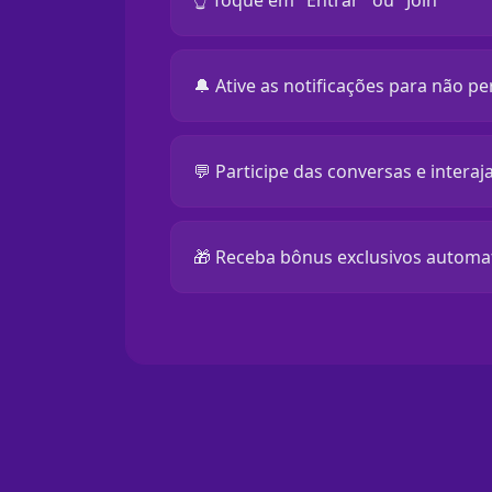
👆 Toque em "Entrar" ou "Join"
🔔 Ative as notificações para não p
💬 Participe das conversas e interaj
🎁 Receba bônus exclusivos autom