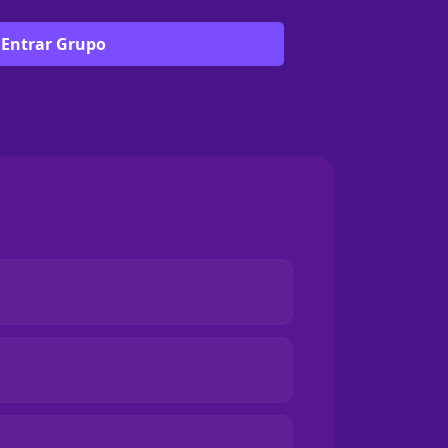
Entrar Grupo