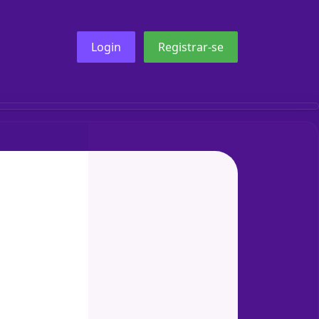
Login
Registrar-se