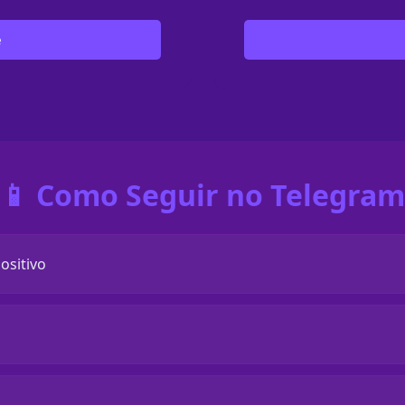
e
📱 Como Seguir no Telegram
ositivo