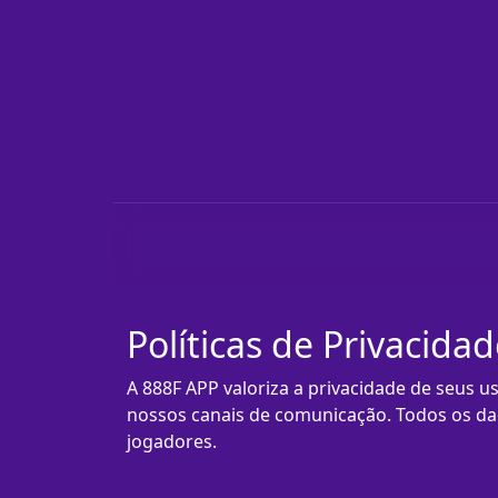
Políticas de Privacida
A 888F APP valoriza a privacidade de seus 
nossos canais de comunicação. Todos os dad
jogadores.