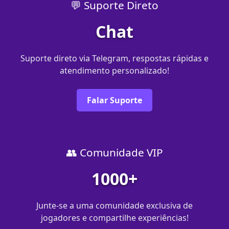
💬 Suporte Direto
Chat
Suporte direto via Telegram, respostas rápidas e
atendimento personalizado!
Falar Suporte
👥 Comunidade VIP
1000+
Junte-se a uma comunidade exclusiva de
jogadores e compartilhe experiências!