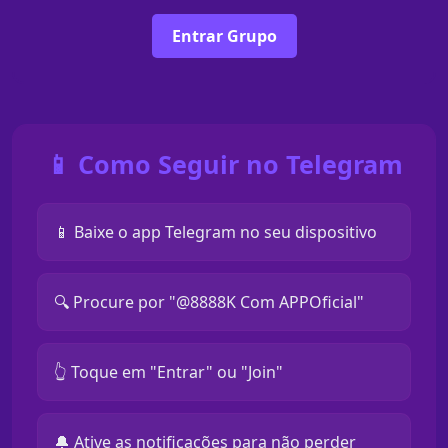
Entrar Grupo
📱 Como Seguir no Telegram
📱 Baixe o app Telegram no seu dispositivo
🔍 Procure por "@8888K Com APPOficial"
👆 Toque em "Entrar" ou "Join"
🔔 Ative as notificações para não perder