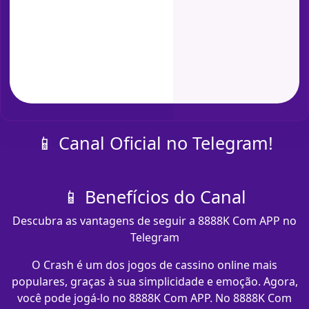
📱 Canal Oficial no Telegram!
📱 Benefícios do Canal
Descubra as vantagens de seguir a 8888K Com APP no
Telegram
O Crash é um dos jogos de cassino online mais
populares, graças à sua simplicidade e emoção. Agora,
você pode jogá-lo no 8888K Com APP. No 8888K Com