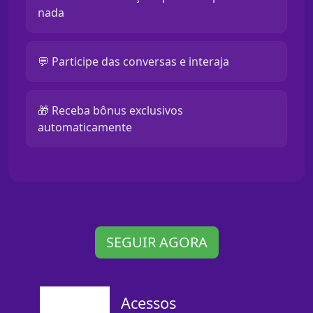
nada
💬 Participe das conversas e interaja
🎁 Receba bônus exclusivos
automaticamente
SEGUIR AGORA
Acessos