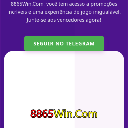
8865Win.Com, você tem acesso a promoções
incríveis e uma experiência de jogo inigualável.
Junte-se aos vencedores agora!
SEGUIR NO TELEGRAM