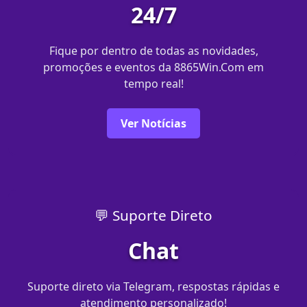
24/7
Fique por dentro de todas as novidades,
promoções e eventos da 8865Win.Com em
tempo real!
Ver Notícias
💬 Suporte Direto
Chat
Suporte direto via Telegram, respostas rápidas e
atendimento personalizado!