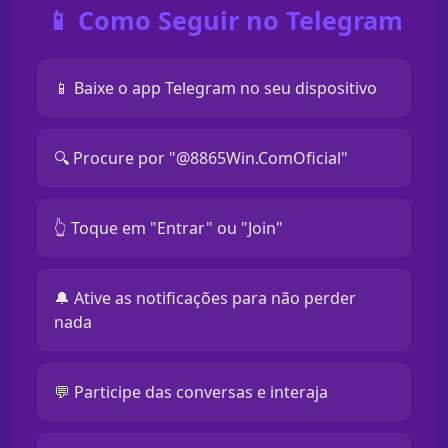
📱 Como Seguir no Telegram
📱 Baixe o app Telegram no seu dispositivo
🔍 Procure por "@8865Win.ComOficial"
👆 Toque em "Entrar" ou "Join"
🔔 Ative as notificações para não perder
nada
💬 Participe das conversas e interaja