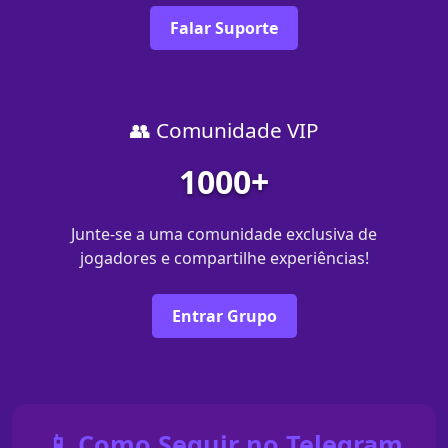
Falar Suporte
👥 Comunidade VIP
1000+
Junte-se a uma comunidade exclusiva de
jogadores e compartilhe experiências!
Entrar Grupo
📱 Como Seguir no Telegram