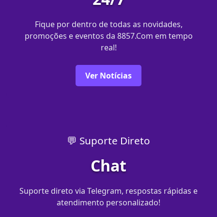
Fique por dentro de todas as novidades,
promoções e eventos da 8857.Com em tempo
real!
Ver Notícias
💬 Suporte Direto
Chat
Suporte direto via Telegram, respostas rápidas e
atendimento personalizado!