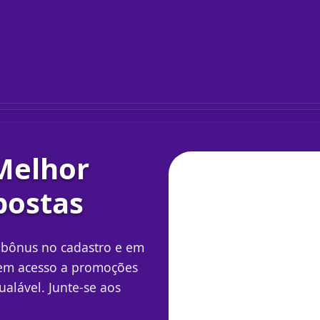
Melhor
postas
 bônus no cadastro e em
tem acesso a promoções
ualável. Junte-se aos