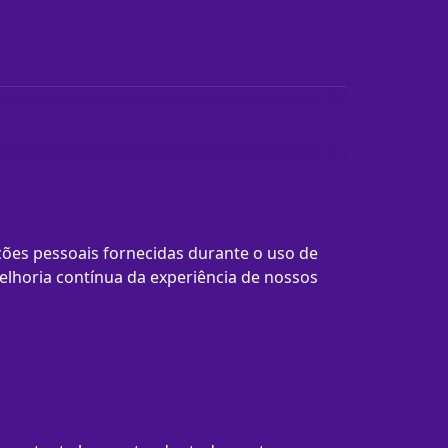
ões pessoais fornecidas durante o uso de
elhoria contínua da experiência de nossos