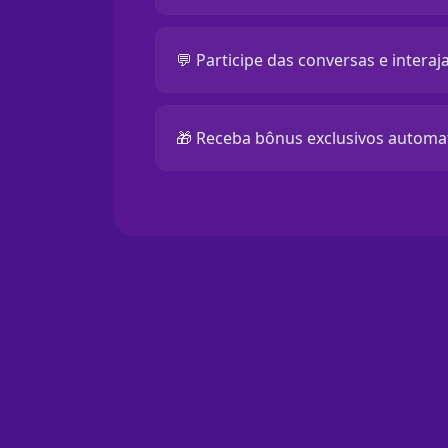
💬 Participe das conversas e interaj
🎁 Receba bônus exclusivos autom