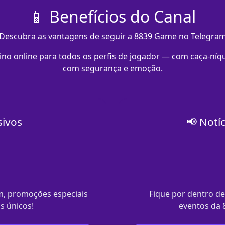
📱 Benefícios do Canal
Descubra as vantagens de seguir a 8839 Game no Telegra
o online para todos os perfis de jogador — com caça-níque
com segurança e emoção.
sivos
📢 Notí
m, promoções especiais
Fique por dentro d
s únicos!
eventos da 