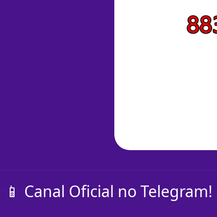
📱 Canal Oficial no Telegram!