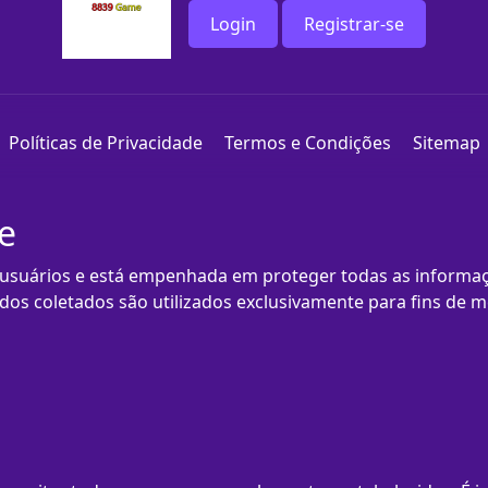
Login
Registrar-se
Políticas de Privacidade
Termos e Condições
Sitemap
de
s usuários e está empenhada em proteger todas as informaç
os coletados são utilizados exclusivamente para fins de m