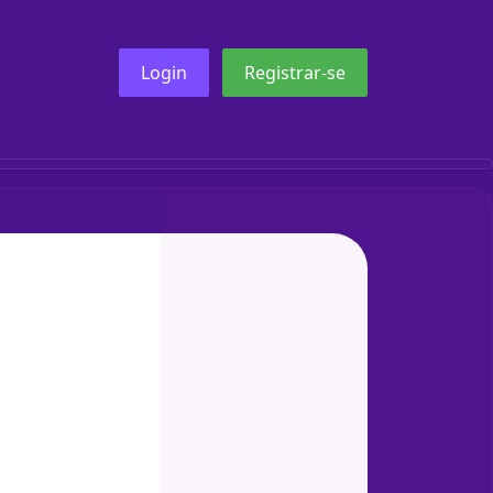
Login
Registrar-se