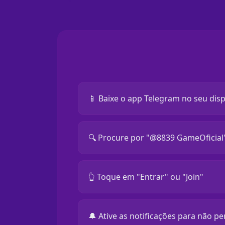
📱 Baixe o app Telegram no seu disp
🔍 Procure por "@8839 GameOficial
👆 Toque em "Entrar" ou "Join"
🔔 Ative as notificações para não p