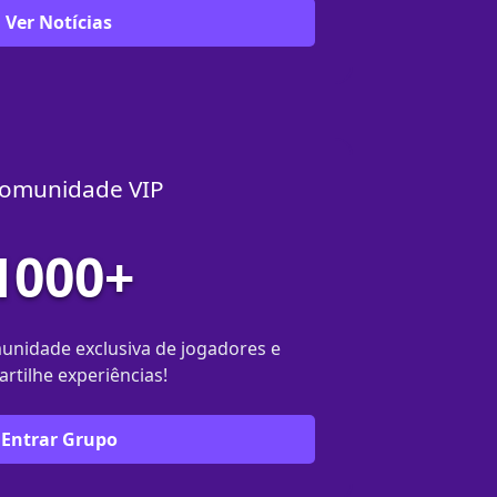
Ver Notícias
Comunidade VIP
1000+
unidade exclusiva de jogadores e
rtilhe experiências!
Entrar Grupo