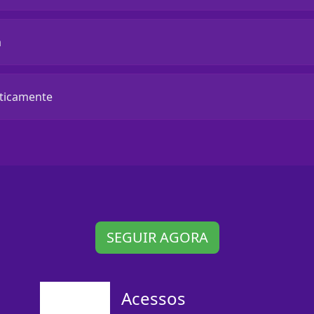
a
aticamente
SEGUIR AGORA
Acessos