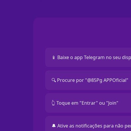
📱 Baixe o app Telegram no seu disp
🔍 Procure por "@85Pg APPOficial"
👆 Toque em "Entrar" ou "Join"
🔔 Ative as notificações para não p