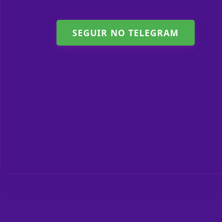
SEGUIR NO TELEGRAM