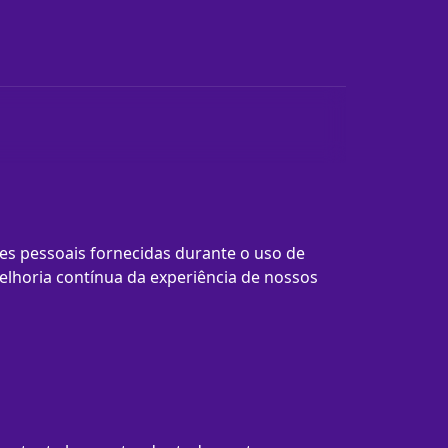
es pessoais fornecidas durante o uso de
elhoria contínua da experiência de nossos