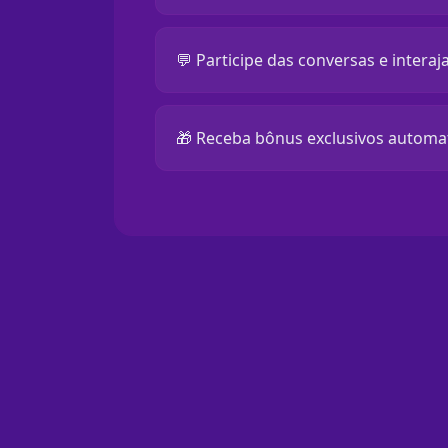
💬 Participe das conversas e interaj
🎁 Receba bônus exclusivos autom