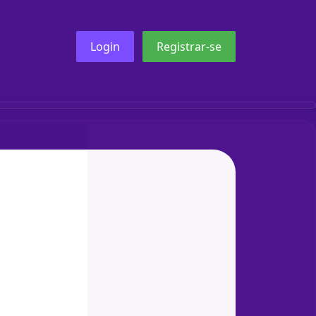
Login
Registrar-se