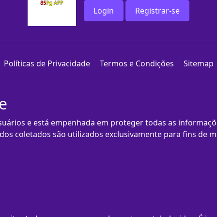
Login
Registrar-se
Políticas de Privacidade
Termos e Condições
Sitemap
de
usuários e está empenhada em proteger todas as informaçõ
os coletados são utilizados exclusivamente para fins de m