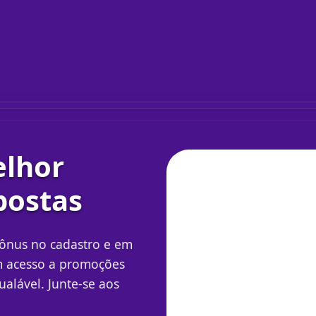
elhor
postas
ônus no cadastro e em
m acesso a promoções
ualável. Junte-se aos