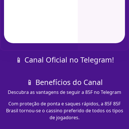
📱 Canal Oficial no Telegram!
📱 Benefícios do Canal
Descubra as vantagens de seguir a 85F no Telegram
Com proteção de ponta e saques rápidos, a 85F 85F
Brasil tornou-se o cassino preferido de todos os tipos
de jogadores.