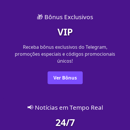
🎁 Bônus Exclusivos
VIP
Receba bônus exclusivos do Telegram,
promoções especiais e códigos promocionais
únicos!
Ver Bônus
📢 Notícias em Tempo Real
24/7