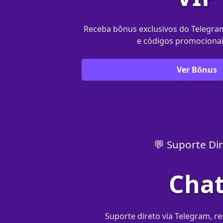
Receba bônus exclusivos do Telegra
e códigos promocionai
Ver Bônus
💬 Suporte Di
Cha
Suporte direto via Telegram, r