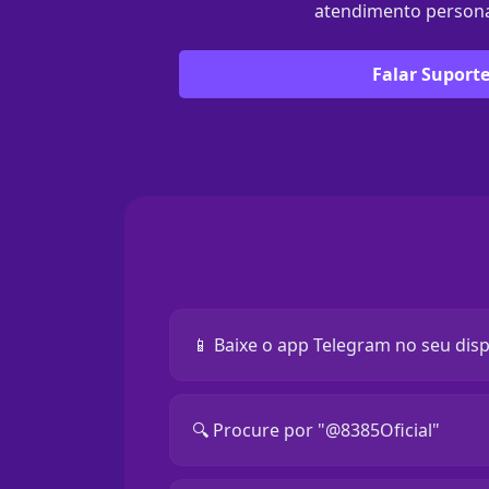
atendimento persona
Falar Suport
📱 Baixe o app Telegram no seu disp
🔍 Procure por "@8385Oficial"