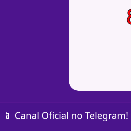
📱 Canal Oficial no Telegram!