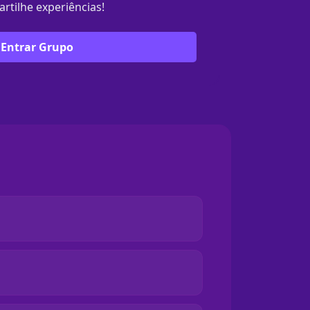
rtilhe experiências!
Entrar Grupo