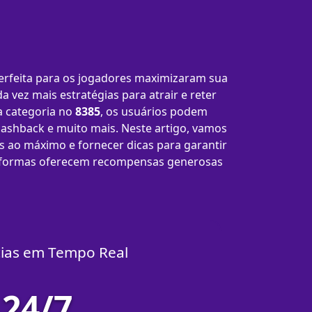
erfeita para os jogadores maximizaram sua
vez mais estratégias para atrair e reter
a categoria no
8385
, os usuários podem
ashback e muito mais. Neste artigo, vamos
as ao máximo e fornecer dicas para garantir
aformas oferecem recompensas generosas
cias em Tempo Real
24/7