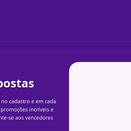
postas
 no cadastro e em cada
 promoções incríveis e
unte-se aos vencedores