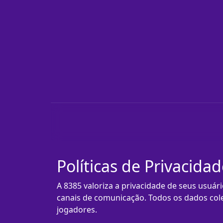
Políticas de Privacida
A 8385 valoriza a privacidade de seus usuá
canais de comunicação. Todos os dados cole
jogadores.