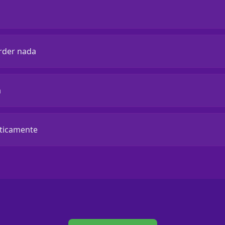
erder nada
a
aticamente