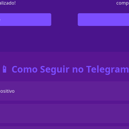
lizado!
compa
e
📱 Como Seguir no Telegram
ositivo