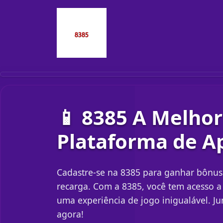
📱 8385 A Melhor
Plataforma de A
Cadastre-se na 8385 para ganhar bônus
recarga. Com a 8385, você tem acesso a
uma experiência de jogo inigualável. J
agora!