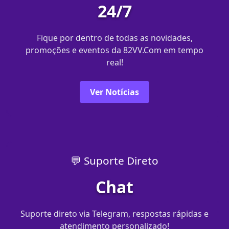
24/7
Fique por dentro de todas as novidades,
promoções e eventos da 82VV.Com em tempo
real!
Ver Notícias
💬 Suporte Direto
Chat
Suporte direto via Telegram, respostas rápidas e
atendimento personalizado!