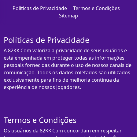
Políticas de Privacidade
Termos e Condições
Sitemap
Políticas de Privacidade
A 82KK.Com valoriza a privacidade de seus usuários e
está empenhada em proteger todas as informações
pessoais fornecidas durante o uso de nossos canais de
comunicação. Todos os dados coletados são utilizados
exclusivamente para fins de melhoria contínua da
experiência de nossos jogadores.
Termos e Condições
Os usuários da 82KK.Com concordam em respeitar