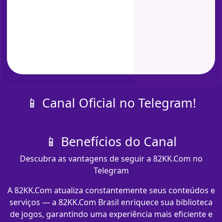
📱 Canal Oficial no Telegram!
📱 Benefícios do Canal
Descubra as vantagens de seguir a 82KK.Com no
Telegram
A 82KK.Com atualiza constantemente seus conteúdos e
serviços — a 82KK.Com Brasil enriquece sua biblioteca
de jogos, garantindo uma experiência mais eficiente e