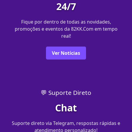
24/7
Fique por dentro de todas as novidades,
promoções e eventos da 82KK.Com em tempo
real!
Ver Notícias
💬 Suporte Direto
Chat
Suporte direto via Telegram, respostas rápidas e
atendimento personalizado!