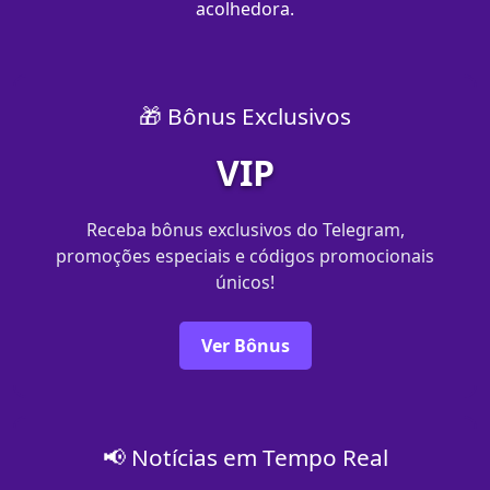
acolhedora.
🎁 Bônus Exclusivos
VIP
Receba bônus exclusivos do Telegram,
promoções especiais e códigos promocionais
únicos!
Ver Bônus
📢 Notícias em Tempo Real