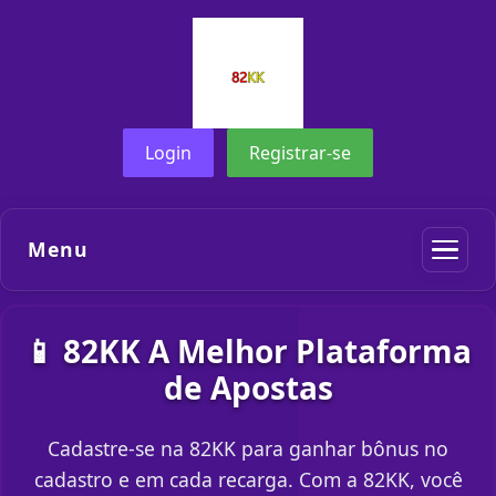
Login
Registrar-se
Menu
📱 82KK A Melhor Plataforma
de Apostas
Cadastre-se na 82KK para ganhar bônus no
cadastro e em cada recarga. Com a 82KK, você