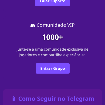
Falar Suporte
👥 Comunidade VIP
1000+
Junte-se a uma comunidade exclusiva de
jogadores e compartilhe experiências!
Entrar Grupo
📱 Como Seguir no Telegram