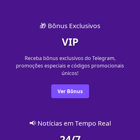
🎁 Bônus Exclusivos
VIP
Receba bônus exclusivos do Telegram,
promoções especiais e códigos promocionais
únicos!
Ver Bônus
📢 Notícias em Tempo Real
24/7