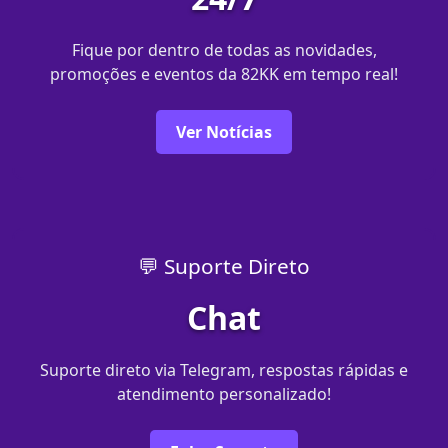
Fique por dentro de todas as novidades,
promoções e eventos da 82KK em tempo real!
Ver Notícias
💬 Suporte Direto
Chat
Suporte direto via Telegram, respostas rápidas e
atendimento personalizado!