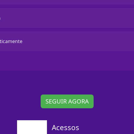
a
aticamente
SEGUIR AGORA
Acessos