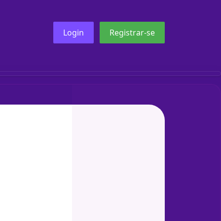
Login
Registrar-se