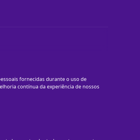
pessoais fornecidas durante o uso de
elhoria contínua da experiência de nossos