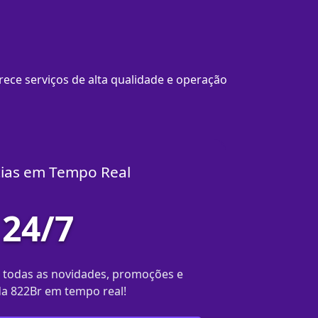
rece serviços de alta qualidade e operação
cias em Tempo Real
24/7
e todas as novidades, promoções e
da 822Br em tempo real!