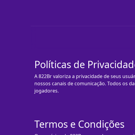
Políticas de Privacida
A 822Br valoriza a privacidade de seus usu
nossos canais de comunicação. Todos os dad
jogadores.
Termos e Condições