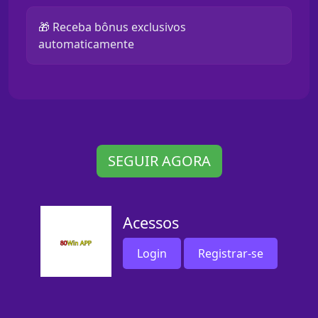
🎁 Receba bônus exclusivos
automaticamente
SEGUIR AGORA
Acessos
Login
Registrar-se