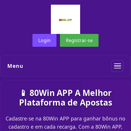
Login
Registrar-se
Menu
📱 80Win APP A Melhor
Plataforma de Apostas
Cadastre-se na 80Win APP para ganhar bônus no
cadastro e em cada recarga. Com a 80Win APP,