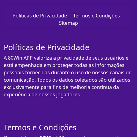
Políticas de Privacidade
Termos e Condições
Sitemap
Políticas de Privacidade
A 80Win APP valoriza a privacidade de seus usuários e
está empenhada em proteger todas as informações
pessoais fornecidas durante o uso de nossos canais de
comunicação. Todos os dados coletados são utilizados
exclusivamente para fins de melhoria contínua da
experiência de nossos jogadores.
Termos e Condições