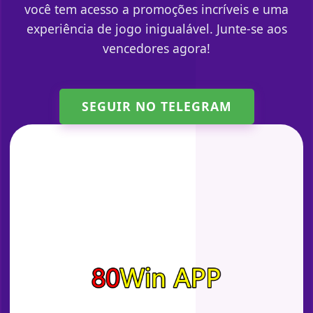
você tem acesso a promoções incríveis e uma
experiência de jogo inigualável. Junte-se aos
vencedores agora!
SEGUIR NO TELEGRAM