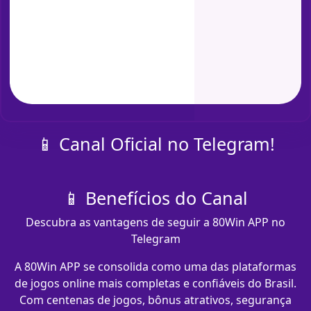
📱 Canal Oficial no Telegram!
📱 Benefícios do Canal
Descubra as vantagens de seguir a 80Win APP no
Telegram
A 80Win APP se consolida como uma das plataformas
de jogos online mais completas e confiáveis do Brasil.
Com centenas de jogos, bônus atrativos, segurança