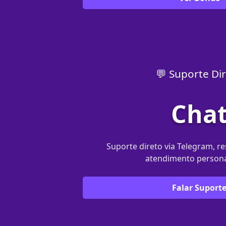
💬 Suporte Di
Cha
Suporte direto via Telegram, r
atendimento persona
Falar Suport