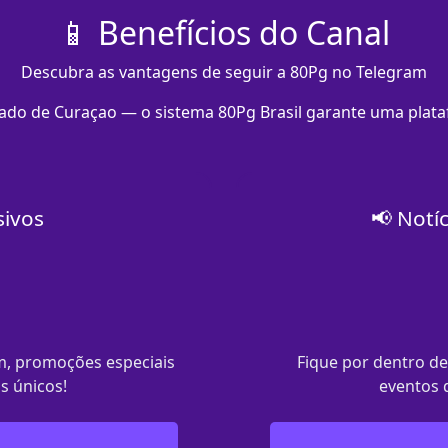
📱 Benefícios do Canal
Descubra as vantagens de seguir a 80Pg no Telegram
icado de Curaçao — o sistema 80Pg Brasil garante uma plataf
sivos
📢 Notí
m, promoções especiais
Fique por dentro d
s únicos!
eventos 