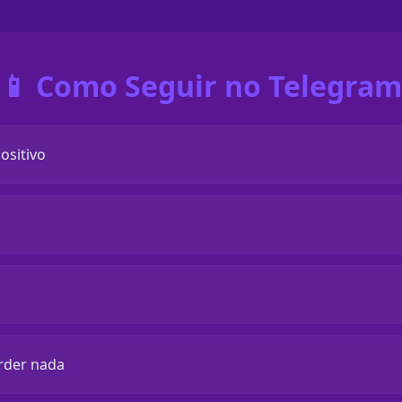
📱 Como Seguir no Telegram
ositivo
erder nada