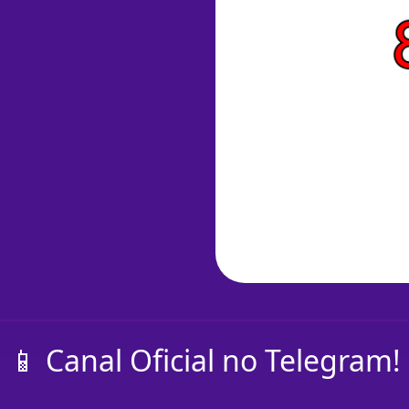
📱 Canal Oficial no Telegram!