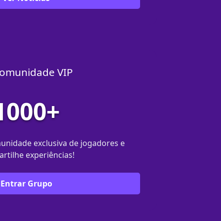
Comunidade VIP
1000+
unidade exclusiva de jogadores e
rtilhe experiências!
Entrar Grupo