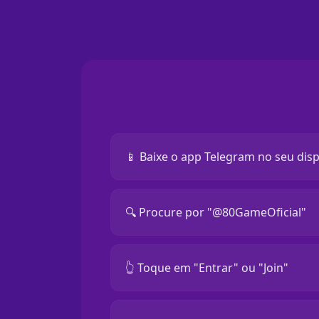
📱 Baixe o app Telegram no seu disp
🔍 Procure por "@80GameOficial"
👆 Toque em "Entrar" ou "Join"