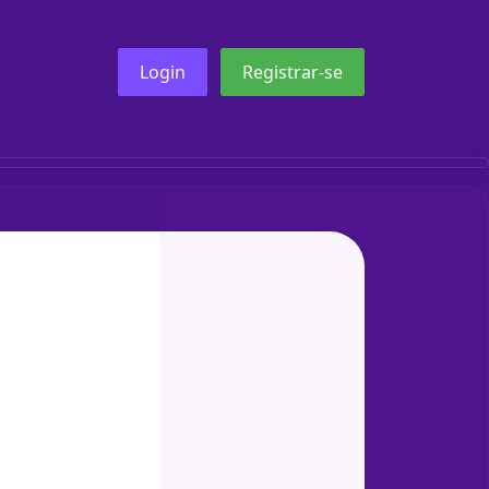
Login
Registrar-se