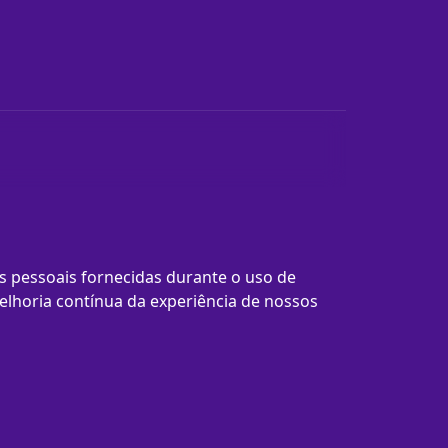
s pessoais fornecidas durante o uso de
elhoria contínua da experiência de nossos