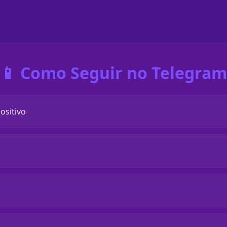
📱 Como Seguir no Telegram
ositivo