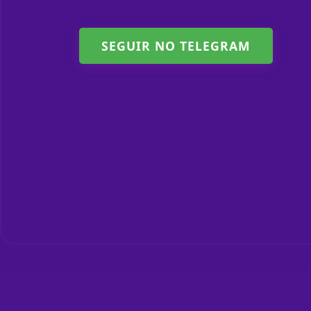
SEGUIR NO TELEGRAM