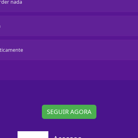
erder nada
a
aticamente
SEGUIR AGORA