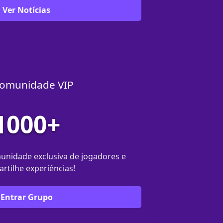
Ver Notícias
Comunidade VIP
1000+
unidade exclusiva de jogadores e
rtilhe experiências!
Entrar Grupo