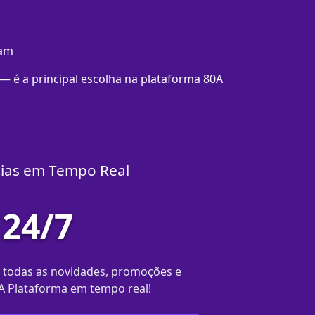
ram
 — é a principal escolha na plataforma 80A
cias em Tempo Real
24/7
e todas as novidades, promoções e
A Plataforma em tempo real!