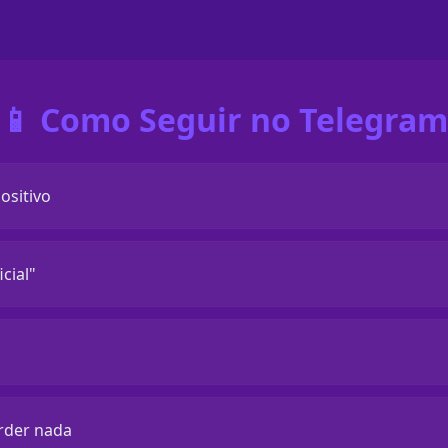
📱 Como Seguir no Telegram
ositivo
cial"
erder nada