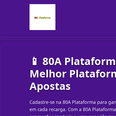
📱 80A Plataform
Melhor Platafor
Apostas
Cadastre-se na 80A Plataforma para ga
em cada recarga. Com a 80A Plataforma