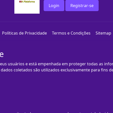
Login
Registrar-se
Políticas de Privacidade
Termos e Condições
Sitemap
de
 seus usuários e está empenhada em proteger todas as inf
dados coletados são utilizados exclusivamente para fins d