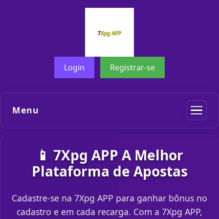
Login
Registrar-se
Menu
📱 7Xpg APP A Melhor
Plataforma de Apostas
Cadastre-se na 7Xpg APP para ganhar bônus no
cadastro e em cada recarga. Com a 7Xpg APP,