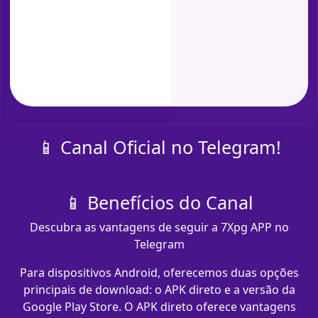
📱 Canal Oficial no Telegram!
📱 Benefícios do Canal
Descubra as vantagens de seguir a 7Xpg APP no
Telegram
Para dispositivos Android, oferecemos duas opções
principais de download: o APK direto e a versão da
Google Play Store. O APK direto oferece vantagens