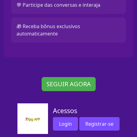
💬 Participe das conversas e interaja
🎁 Receba bônus exclusivos
automaticamente
SEGUIR AGORA
Acessos
Login
Registrar-se