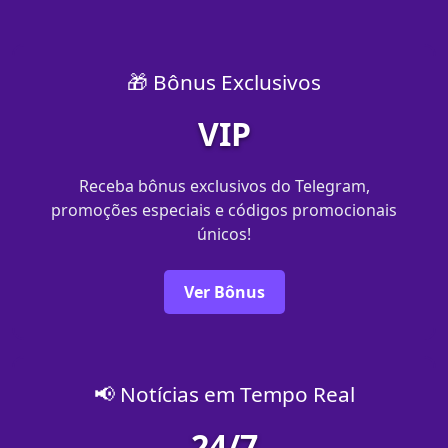
🎁 Bônus Exclusivos
VIP
Receba bônus exclusivos do Telegram,
promoções especiais e códigos promocionais
únicos!
Ver Bônus
📢 Notícias em Tempo Real
24/7