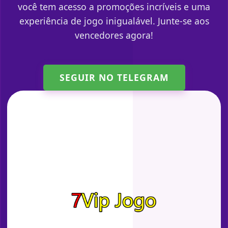
você tem acesso a promoções incríveis e uma
experiência de jogo inigualável. Junte-se aos
vencedores agora!
SEGUIR NO TELEGRAM