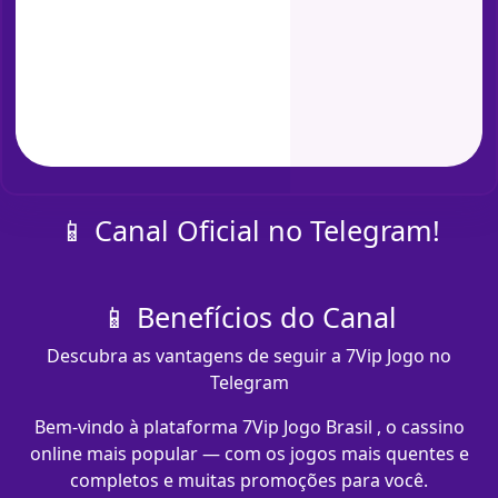
📱 Canal Oficial no Telegram!
📱 Benefícios do Canal
Descubra as vantagens de seguir a 7Vip Jogo no
Telegram
Bem-vindo à plataforma 7Vip Jogo Brasil , o cassino
online mais popular — com os jogos mais quentes e
completos e muitas promoções para você.