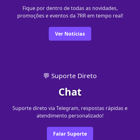
Fique por dentro de todas as novidades,
promoções e eventos da 7RR em tempo real!
Ver Notícias
💬 Suporte Direto
Chat
Suporte direto via Telegram, respostas rápidas e
atendimento personalizado!
Falar Suporte