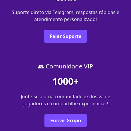
Suporte direto via Telegram, respostas rápidas e
atendimento personalizado!
Falar Suporte
👥 Comunidade VIP
1000+
Junte-se a uma comunidade exclusiva de
jogadores e compartilhe experiências!
Entrar Grupo