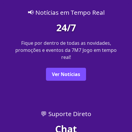
📢 Notícias em Tempo Real
24/7
Fique por dentro de todas as novidades,
promoções e eventos da 7M7 Jogo em tempo
real!
Ver Notícias
💬 Suporte Direto
Chat