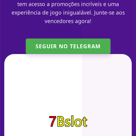
tem acesso a promoções incríveis e uma
experiência de jogo inigualável. Junte-se aos
vencedores agora!
SEGUIR NO TELEGRAM