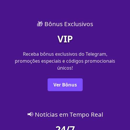
🎁 Bônus Exclusivos
VIP
Receba bônus exclusivos do Telegram,
promoções especiais e códigos promocionais
únicos!
Ver Bônus
📢 Notícias em Tempo Real
24/7