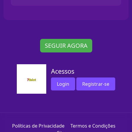
SEGUIR AGORA
Acessos
Login
Registrar-se
Políticas de Privacidade
Termos e Condições