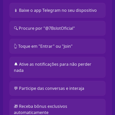
📱 Baixe o app Telegram no seu dispositivo
🔍 Procure por "@7BslotOficial"
👆 Toque em "Entrar" ou "Join"
🔔 Ative as notificações para não perder
nada
💬 Participe das conversas e interaja
🎁 Receba bônus exclusivos
automaticamente