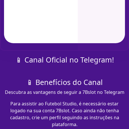
📱 Canal Oficial no Telegram!
📱 Benefícios do Canal
Descubra as vantagens de seguir a 7Bslot no Telegram
Para assistir ao Futebol Studio, é necessário estar
logado na sua conta 7Bslot. Caso ainda não tenha
cadastro, crie um perfil seguindo as instruções na
plataforma.