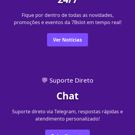
Fique por dentro de todas as novidades,
promoções e eventos da 7Bslot em tempo real!
Ver Notícias
💬 Suporte Direto
Chat
Suporte direto via Telegram, respostas rápidas e
atendimento personalizado!