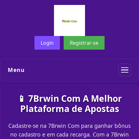
Login
Registrar-se
Menu
📱 7Brwin Com A Melhor
Plataforma de Apostas
Cadastre-se na 7Brwin Com para ganhar bônus
no cadastro e em cada recarga. Com a 7Brwin