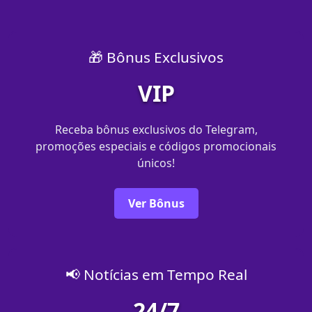
🎁 Bônus Exclusivos
VIP
Receba bônus exclusivos do Telegram,
promoções especiais e códigos promocionais
únicos!
Ver Bônus
📢 Notícias em Tempo Real
24/7