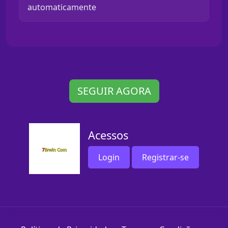
automaticamente
SEGUIR AGORA
Acessos
Login
Registrar-se