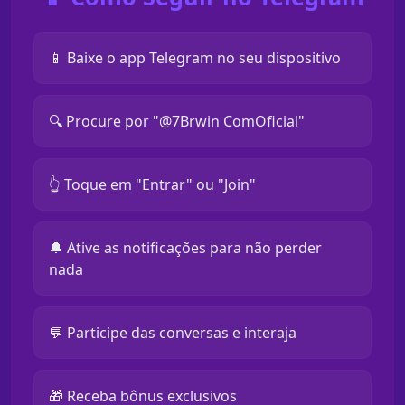
📱 Baixe o app Telegram no seu dispositivo
🔍 Procure por "@7Brwin ComOficial"
👆 Toque em "Entrar" ou "Join"
🔔 Ative as notificações para não perder
nada
💬 Participe das conversas e interaja
🎁 Receba bônus exclusivos