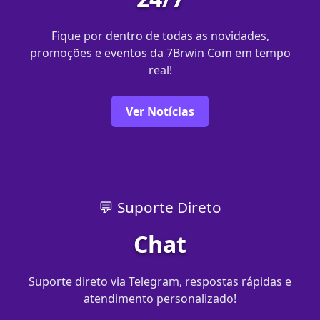
Fique por dentro de todas as novidades,
promoções e eventos da 7Brwin Com em tempo
real!
Ver Notícias
💬 Suporte Direto
Chat
Suporte direto via Telegram, respostas rápidas e
atendimento personalizado!