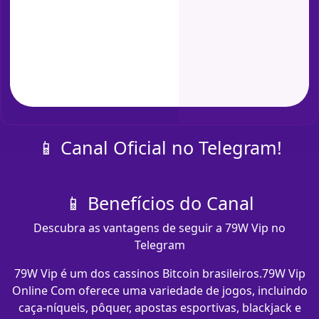
📱 Canal Oficial no Telegram!
📱 Benefícios do Canal
Descubra as vantagens de seguir a 79W Vip no
Telegram
79W Vip é um dos cassinos Bitcoin brasileiros.79W Vip
Online Com oferece uma variedade de jogos, incluindo
caça-níqueis, pôquer, apostas esportivas, blackjack e