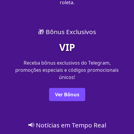
roleta.
🎁 Bônus Exclusivos
VIP
Receba bônus exclusivos do Telegram,
promoções especiais e códigos promocionais
únicos!
Ver Bônus
📢 Notícias em Tempo Real