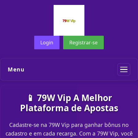
Login
Registrar-se
Menu
📱 79W Vip A Melhor
Plataforma de Apostas
Cadastre-se na 79W Vip para ganhar bônus no
cadastro e em cada recarga. Com a 79W Vip, você