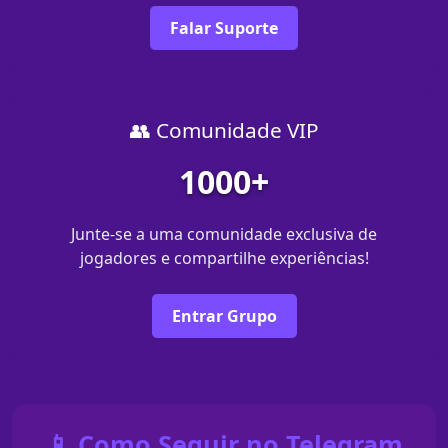
Falar Suporte
👥 Comunidade VIP
1000+
Junte-se a uma comunidade exclusiva de
jogadores e compartilhe experiências!
Entrar Grupo
📱 Como Seguir no Telegram