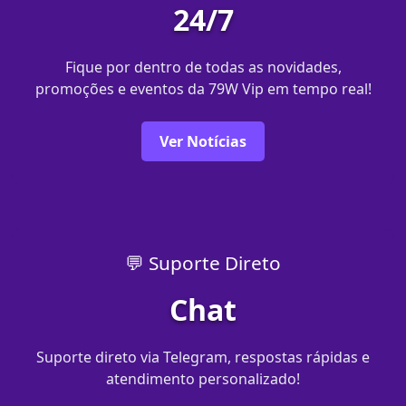
24/7
Fique por dentro de todas as novidades,
promoções e eventos da 79W Vip em tempo real!
Ver Notícias
💬 Suporte Direto
Chat
Suporte direto via Telegram, respostas rápidas e
atendimento personalizado!