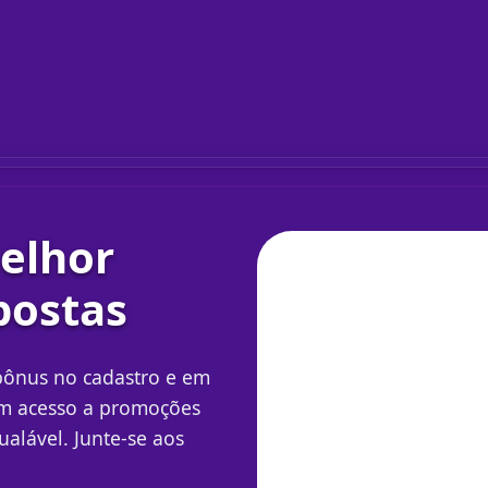
elhor
postas
bônus no cadastro e em
em acesso a promoções
ualável. Junte-se aos