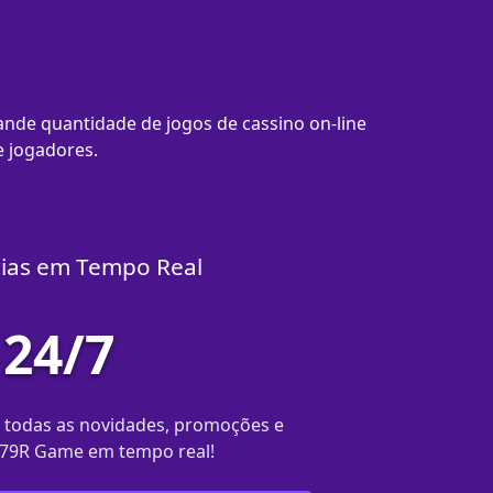
ande quantidade de jogos de cassino on-line
 jogadores.
cias em Tempo Real
24/7
e todas as novidades, promoções e
 79R Game em tempo real!