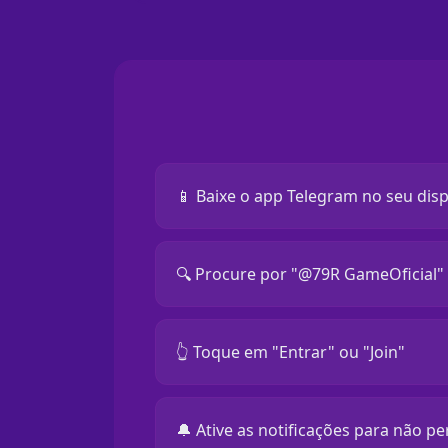
📱 Baixe o app Telegram no seu disp
🔍 Procure por "@79R GameOficial"
👆 Toque em "Entrar" ou "Join"
🔔 Ative as notificações para não p