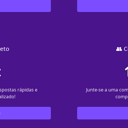
reto
👥 
t
espostas rápidas e
Junte-se a uma com
lizado!
compa
e