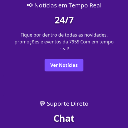
📢 Notícias em Tempo Real
24/7
Fique por dentro de todas as novidades,
promoções e eventos da 7959.Com em tempo
real!
Ver Notícias
💬 Suporte Direto
Chat