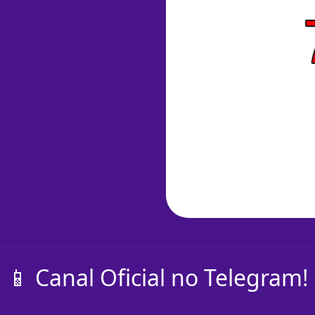
📱 Canal Oficial no Telegram!