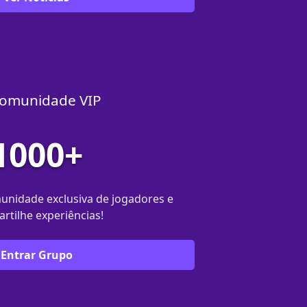
Comunidade VIP
1000+
unidade exclusiva de jogadores e
rtilhe experiências!
Entrar Grupo