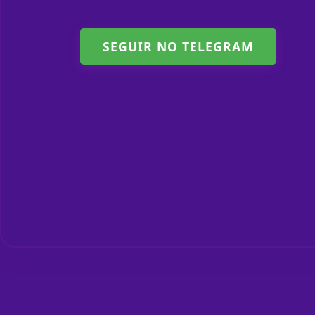
SEGUIR NO TELEGRAM