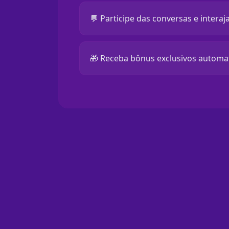
💬 Participe das conversas e interaj
🎁 Receba bônus exclusivos autom