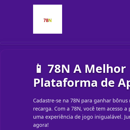
📱 78N A Melhor
Plataforma de A
Cadastre-se na 78N para ganhar bônus 
recarga. Com a 78N, você tem acesso a 
uma experiência de jogo inigualável. J
agora!