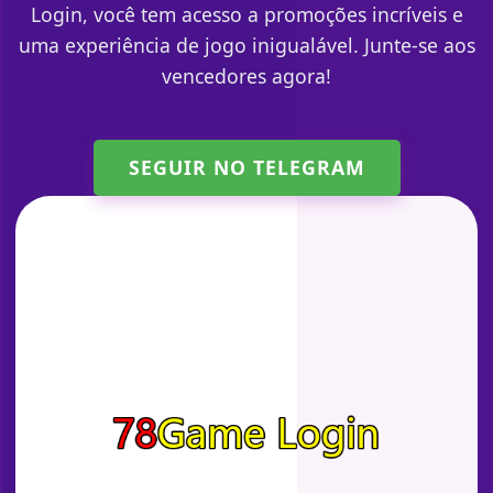
Login, você tem acesso a promoções incríveis e
uma experiência de jogo inigualável. Junte-se aos
vencedores agora!
SEGUIR NO TELEGRAM