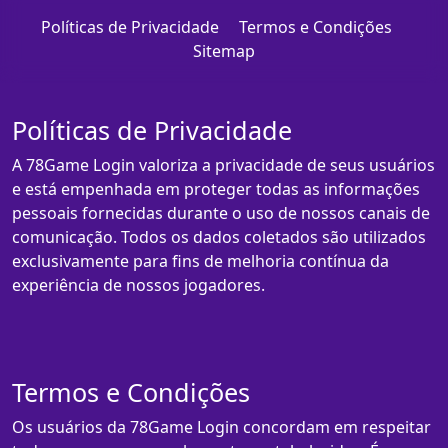
Políticas de Privacidade
Termos e Condições
Sitemap
Políticas de Privacidade
A 78Game Login valoriza a privacidade de seus usuários
e está empenhada em proteger todas as informações
pessoais fornecidas durante o uso de nossos canais de
comunicação. Todos os dados coletados são utilizados
exclusivamente para fins de melhoria contínua da
experiência de nossos jogadores.
Termos e Condições
Os usuários da 78Game Login concordam em respeitar