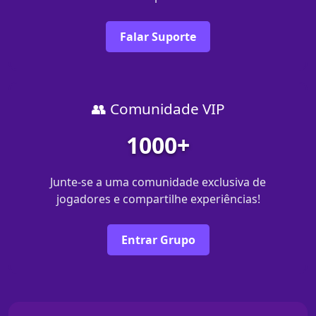
Falar Suporte
👥 Comunidade VIP
1000+
Junte-se a uma comunidade exclusiva de
jogadores e compartilhe experiências!
Entrar Grupo