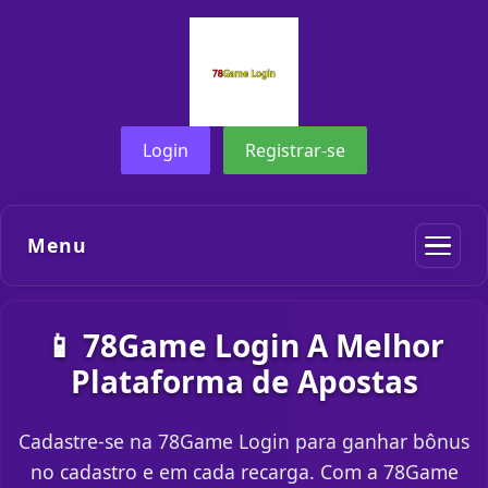
Login
Registrar-se
Menu
📱 78Game Login A Melhor
Plataforma de Apostas
Cadastre-se na 78Game Login para ganhar bônus
no cadastro e em cada recarga. Com a 78Game