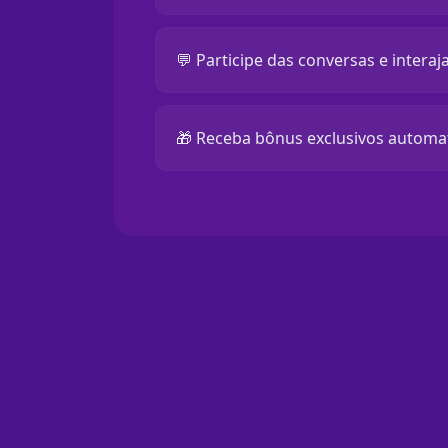
💬 Participe das conversas e interaj
🎁 Receba bônus exclusivos autom