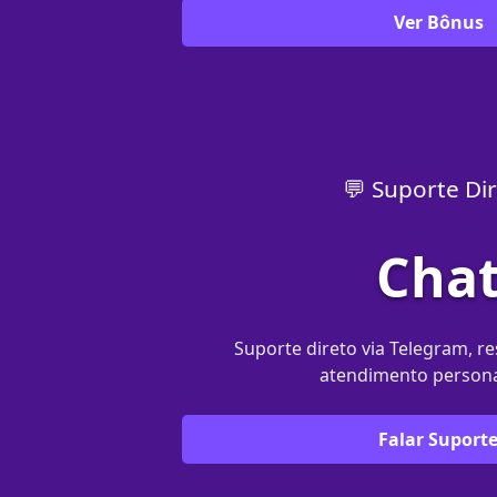
Ver Bônus
💬 Suporte Di
Cha
Suporte direto via Telegram, r
atendimento persona
Falar Suport