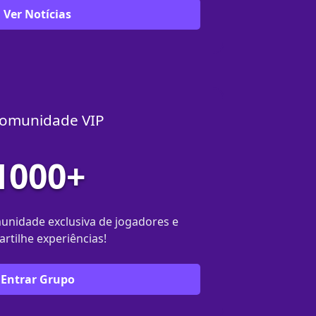
Ver Notícias
Comunidade VIP
1000+
unidade exclusiva de jogadores e
rtilhe experiências!
Entrar Grupo