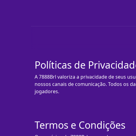
Políticas de Privacida
A 7888Brl valoriza a privacidade de seus u
nossos canais de comunicação. Todos os dad
jogadores.
Termos e Condições