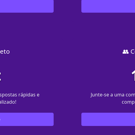
reto
👥 
t
espostas rápidas e
Junte-se a uma com
lizado!
compa
e