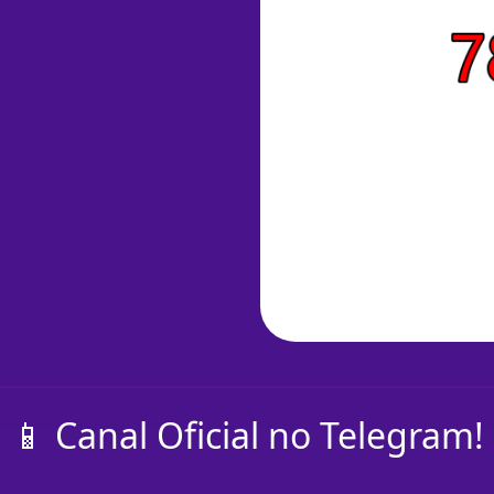
📱 Canal Oficial no Telegram!