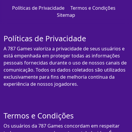
Políticas de Privacidade
Termos e Condições
Sitemap
Políticas de Privacidade
A 787 Games valoriza a privacidade de seus usuários e
está empenhada em proteger todas as informações
pessoais fornecidas durante o uso de nossos canais de
comunicação. Todos os dados coletados são utilizados
exclusivamente para fins de melhoria contínua da
experiência de nossos jogadores.
Termos e Condições
Os usuários da 787 Games concordam em respeitar