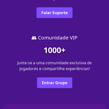
Falar Suporte
👥 Comunidade VIP
1000+
Junte-se a uma comunidade exclusiva de
jogadores e compartilhe experiências!
Entrar Grupo