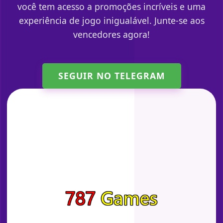
você tem acesso a promoções incríveis e uma
experiência de jogo inigualável. Junte-se aos
vencedores agora!
SEGUIR NO TELEGRAM