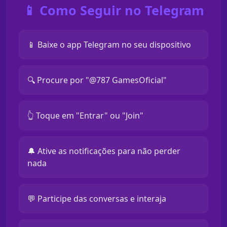
📱 Como Seguir no Telegram
📱 Baixe o app Telegram no seu dispositivo
🔍 Procure por "@787 GamesOficial"
👆 Toque em "Entrar" ou "Join"
🔔 Ative as notificações para não perder
nada
💬 Participe das conversas e interaja