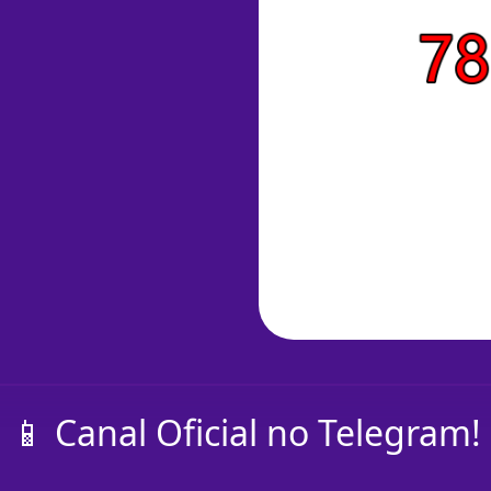
📱 Canal Oficial no Telegram!