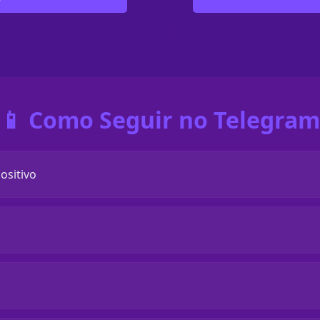
📱 Como Seguir no Telegram
ositivo