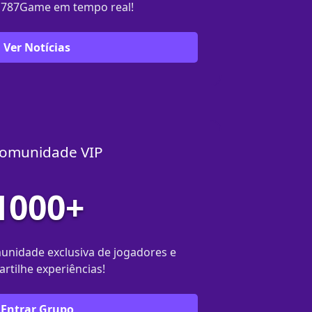
 787Game em tempo real!
Ver Notícias
Comunidade VIP
1000+
unidade exclusiva de jogadores e
rtilhe experiências!
Entrar Grupo