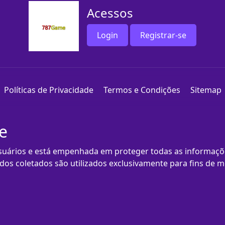
Acessos
Login
Registrar-se
Políticas de Privacidade
Termos e Condições
Sitemap
de
usuários e está empenhada em proteger todas as informaçõ
os coletados são utilizados exclusivamente para fins de m