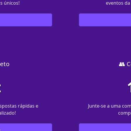
s únicos!
eventos da
reto
👥 
t
espostas rápidas e
Junte-se a uma com
lizado!
compa
e