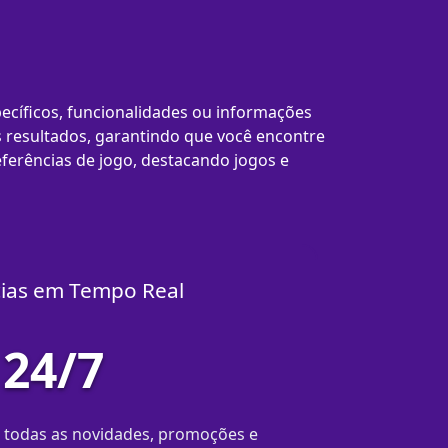
cíficos, funcionalidades ou informações
s resultados, garantindo que você encontre
erências de jogo, destacando jogos e
cias em Tempo Real
24/7
e todas as novidades, promoções e