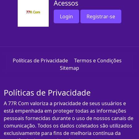
Acessos
Login
Registrar-se
Políticas de Privacidade
Termos e Condições
Sitemap
Políticas de Privacidade
A 77R Com valoriza a privacidade de seus usuários e
está empenhada em proteger todas as informações
pessoais fornecidas durante o uso de nossos canais de
comunicação. Todos os dados coletados são utilizados
exclusivamente para fins de melhoria contínua da