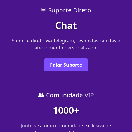
💬 Suporte Direto
Chat
Suporte direto via Telegram, respostas rápidas e
atendimento personalizado!
Falar Suporte
👥 Comunidade VIP
1000+
Junte-se a uma comunidade exclusiva de