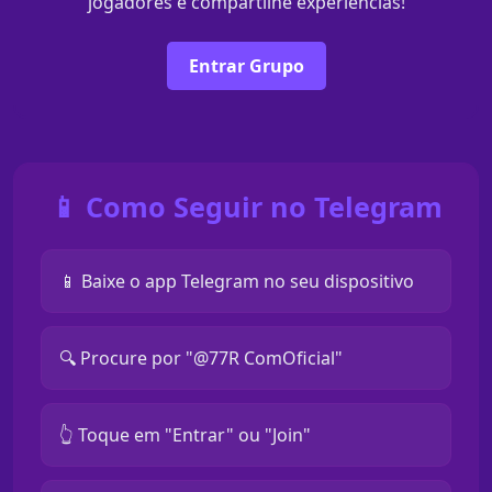
jogadores e compartilhe experiências!
Entrar Grupo
📱 Como Seguir no Telegram
📱 Baixe o app Telegram no seu dispositivo
🔍 Procure por "@77R ComOficial"
👆 Toque em "Entrar" ou "Join"