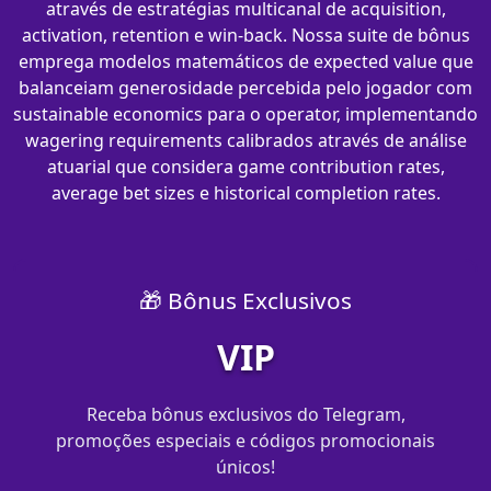
através de estratégias multicanal de acquisition,
activation, retention e win-back. Nossa suite de bônus
emprega modelos matemáticos de expected value que
balanceiam generosidade percebida pelo jogador com
sustainable economics para o operator, implementando
wagering requirements calibrados através de análise
atuarial que considera game contribution rates,
average bet sizes e historical completion rates.
🎁 Bônus Exclusivos
VIP
Receba bônus exclusivos do Telegram,
promoções especiais e códigos promocionais
únicos!