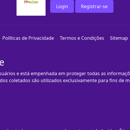
Login
Registrar-se
Políticas de Privacidade
Termos e Condições
Sitemap
de
usuários e está empenhada em proteger todas as informaçõ
os coletados são utilizados exclusivamente para fins de m