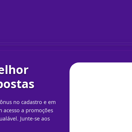
elhor
postas
ônus no cadastro e em
m acesso a promoções
ualável. Junte-se aos