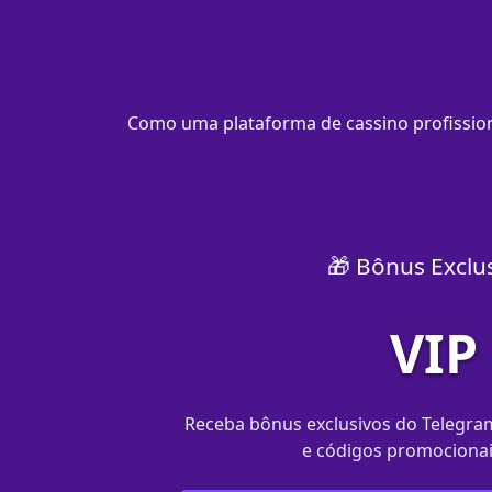
Como uma plataforma de cassino profission
🎁 Bônus Exclu
VIP
Receba bônus exclusivos do Telegra
e códigos promocionai