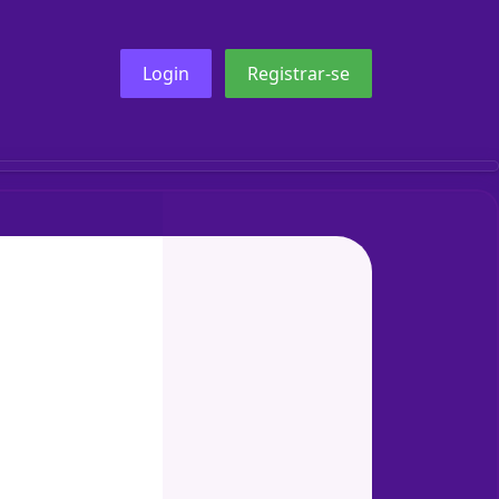
Login
Registrar-se