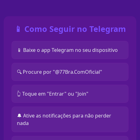
📱 Como Seguir no Telegram
📱 Baixe o app Telegram no seu dispositivo
🔍 Procure por "@77Bra.ComOficial"
👆 Toque em "Entrar" ou "Join"
🔔 Ative as notificações para não perder
nada