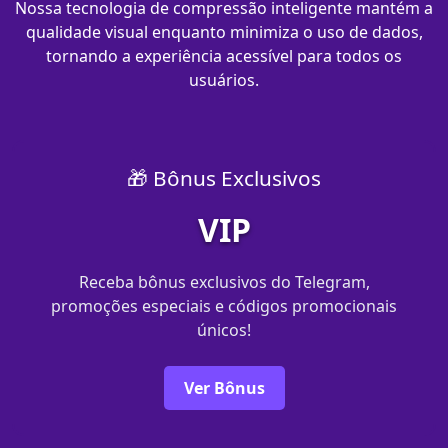
Nossa tecnologia de compressão inteligente mantém a
qualidade visual enquanto minimiza o uso de dados,
tornando a experiência acessível para todos os
usuários.
🎁 Bônus Exclusivos
VIP
Receba bônus exclusivos do Telegram,
promoções especiais e códigos promocionais
únicos!
Ver Bônus