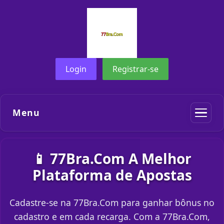
Login
Registrar-se
Menu
📱 77Bra.Com A Melhor
Plataforma de Apostas
Cadastre-se na 77Bra.Com para ganhar bônus no
cadastro e em cada recarga. Com a 77Bra.Com,