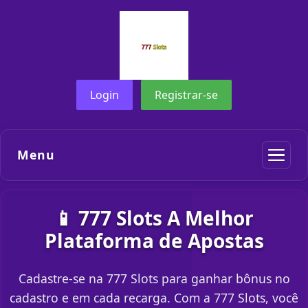
Login
Registrar-se
Menu
📱 777 Slots A Melhor
Plataforma de Apostas
Cadastre-se na 777 Slots para ganhar bônus no
cadastro e em cada recarga. Com a 777 Slots, você