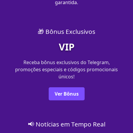
garantida.
🎁 Bônus Exclusivos
VIP
Receba bônus exclusivos do Telegram,
promoções especiais e códigos promocionais
únicos!
Ver Bônus
📢 Notícias em Tempo Real