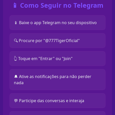
📱 Como Seguir no Telegram
📱 Baixe o app Telegram no seu dispositivo
🔍 Procure por "@777TigerOficial"
👆 Toque em "Entrar" ou "Join"
🔔 Ative as notificações para não perder
nada
💬 Participe das conversas e interaja