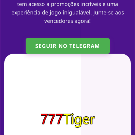
tem acesso a promoções incríveis e uma
experiência de jogo inigualável. Junte-se aos
vencedores agora!
SEGUIR NO TELEGRAM